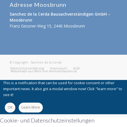
Adresse Moosbrunn
Sanchez de la Cerda Bausachverständigen GmbH
–
Moosbrunn
Franz Gessner-Weg 15, 2440 Moosbrunn
© Copyright - Sanchez de la Cerda
Datenschutzerklärung
Impressum
AGB
Webdesign aus Wien von
Ameisenhaufen.at
This is a notification that can be used for cookie consent or other
important news. It also got a modal window now! Click "learn more" to
see it!
OK
Learn More
Cookie- und Datenschutzeinstellungen